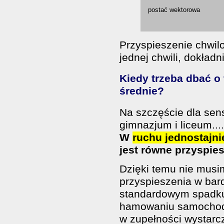
postać wektorowa
Przyspieszenie chwil
jednej chwili, dokła
Kiedy trzeba dbać o 
średnie?
Na szczęście dla sen
gimnazjum i liceum....
W
ruchu jednostajn
jest równe przyspie
Dzięki temu nie mus
przyspieszenia w bard
standardowym spadku
hamowaniu samochodu
w zupełności wystarcz