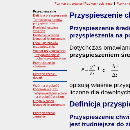
Fizykon str. główna
|
Fizykon - spis treści
|
Fizyka - 
Przyspieszenie
Przyspieszenie c
Definicja przyspieszenia
Terminologia ruchów
przyspieszonych
Przyspieszenie średn
Ruch jednostajnie
zmienny
przyspieszenia na 
Prędkość w ruchu
jednostajnie zmiennym
Dyskusja znaków
Dotychczas omawiane 
przyspieszenia
Wektor przyspieszenia
przyspieszeniem śr
Przyspieszenie w
ruchu krzywoliniowym
Przyspieszenie
chwilowe
i
Przyspieszenie -
dodatki
opisują właśnie przys
Wzór na prędkość
końcową w r.j.zm.
liczone dla dowolnyc
Wyprowadzenie wzoru
na prędkość w r.j.zm.
Droga w ruchu
Definicja przysp
jednostajnie zmiennym
Przyspieszenie
Przyspieszenie chwil
ziemskie
jest trudniejsze do 