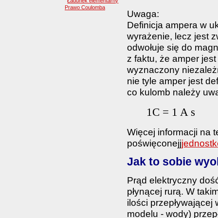
Ładunek elementarny
Prawo Coulomba
Uwaga:
Definicja ampera w uk
wyrażenie, lecz jest
odwołuje się do magn
z faktu, że amper jes
wyznaczony niezależn
nie tyle amper jest d
co kulomb należy uw
1C = 1 A s
Więcej informacji na t
poświęconejj
jednost
Jak to sobie wyo
Prąd elektryczny dość
płynącej rurą. W tak
ilości przepływającej
modelu - wody) przep