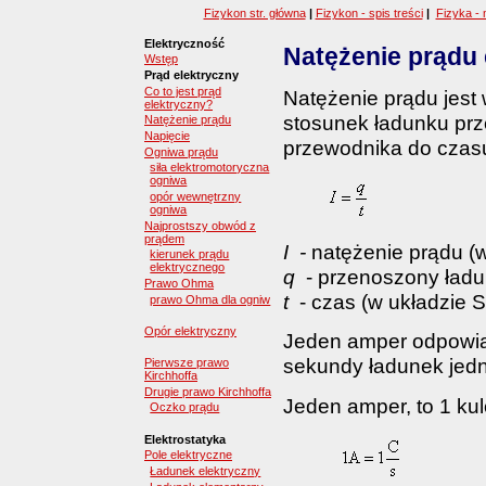
Fizykon str. główna
|
Fizykon - spis treści
|
Fizyka - 
Elektryczność
Natężenie prądu
Wstęp
Prąd elektryczny
Co to jest prąd
Natężenie prądu jest
elektryczny?
stosunek ładunku prz
Natężenie prądu
Napięcie
przewodnika do czasu
Ogniwa prądu
siła elektromotoryczna
ogniwa
opór wewnętrzny
ogniwa
Najprostszy obwód z
prądem
I
-
natężenie prądu (
kierunek prądu
elektrycznego
q
- przenoszony ładu
Prawo Ohma
t
- czas (w układzie S
prawo Ohma dla ogniw
Opór elektryczny
Jeden amper odpowia
sekundy ładunek jed
Pierwsze prawo
Kirchhoffa
Drugie prawo Kirchhoffa
Jeden amper, to 1 ku
Oczko prądu
Elektrostatyka
Pole elektryczne
Ładunek elektryczny